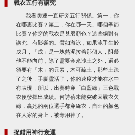
戰衣五行有講究
我看奧運一直研究五行關係。第一，你
在哪裏比賽？第二，你在哪一天、哪個季節
比賽？你穿的戰衣是甚麼顏色？這些絕對有
講究、有影響的。譬如游泳，如果泳手生於
戌月，「戌」是一塊熱泥拉着那個人，阻礙
他不能向前，除了需要金來洩土之外，還必
須要有「木」的元素，木可疏土，那些土疏
了之後，手腳靈活了，你的速度才能在水中
有表現，所以，出賽時穿「白藍綠」三色戰
衣便發揮出成績。何詩蓓未能突破因戰衣欠
綠，贏她的兩位選手都穿綠衣，自旺的顏色
在人家的身上，被奪用神了。
捉錯用神行衰運