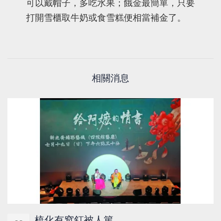
可以戴帽子，多吃水果；餓金最簡單，只要
打開雪櫃取牛奶或食雪糕便相當補金了。
相關消息
梳化有窩釘被人篤