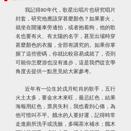
我記得80年代，歌星出唱片也研究唱片
封套，研究他應該穿甚麼顏色？如果要火，
就坐在開篷車旁邊拍，或者抱着狗，他的歌
名也要有火、有太陽的名字，甚至出場時穿
甚麼顏色的衣服，全部有講究的。如果你掌
握了這些密碼，你就比較容易成就了，否則
可能你怎麼游也沒有進步，這是我們從玄學
角度去提供一點意見給大家參考。
近年有一位生於戌月蛇肖的歌手，五行
火土太多，要金水木來旺，最忌紅色，結果
海報用紅色，票房失利，我也看到心痛，為
他可惜叫不平。餓水的人要好運，記得時常
走進廁所洗手或洗臉，多喝茶水補水；餓木