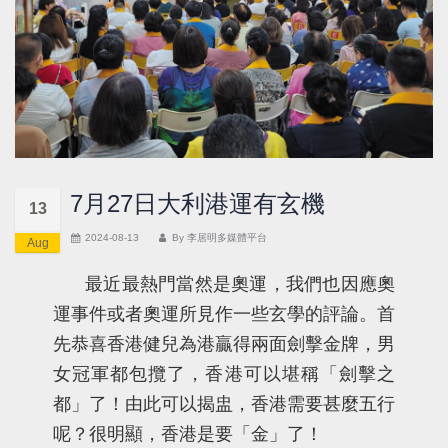
7月27日大利港運有玄機
13
2024-08-13
By
李居明多媒體平台
Aug
最近最熱門當然是奧運，我們也因應奧
運事件或者奧運所見作一些玄學的評論。首
先恭喜香港健兒為港贏得兩面劍擊金牌，男
女冠軍都包攬了，香港可以堪稱「劍擊之
都」了！由此可以揭盅，香港需要甚麼五行
呢？很明顯，香港是要「金」了！