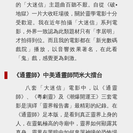
的「大迷信」主題曲百聽不厭。自從《破•
地獄》一片大收旺場後，關於靈學電影十分
受歡迎。我在近年拍攝「大迷信」系列電
影，外界一致認為此類題材只有「李居明」
才拍得到位。而且我的電影都在「新光數碼
戲院」播放，以音響效果著名，在此看
「鬼」戲，感覺更為刺激。
《通靈師》中美通靈師問米大擂台
八套「大迷信」電影中，以《通靈
師》、《粵劇靈》及《潮爆開運王》三套電
影是演繹「靈界報告書」最精彩的紀錄。在
《通靈師》足本版，是看到真正靈界上身的
人，在靈氣極高的寺廟中，靈界如何顯露其
真身，靈界在黑暗中如何鬼哭神嚎的恐怖場