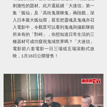
刺激性的題材。此片還延續「大迷信」第一
集「狐仙」及「高街鬼屋睇鬼」兩段戲，深
入日本最大狐仙窟，甚至把靈魂及鬼魂亦召
入電影中，令觀眾可以看到鬼魂與攝影隊前
所未有的「對峙」，你想知道日常生活的三
種器材可成功窺視鬼域世界嗎？「大迷信」
電影節八套電影一日三場或五場滾動式放
映，1月16日公開發售！