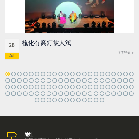
梳化有窩釘被人篤
28
查看詳情
Jul
地址: