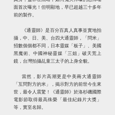
面首次曝光！但明顯地，早已超越三十多年
前的製作。
《通靈師》是百分百真人真事並實地拍
攝，中、日、美、台四大通靈師，「問米」
招數個個都不同，日本靈媒「板子」、美國
黑魔術、中國神秘靈媒「三姐」破天荒上
鏡，台灣拍攝乩童三太子的上身全貌。
當然，影片高潮更是中美兩大通靈師
「互問對方的米」，揭示對方的前世今生來
世，最令人震驚！《通靈師》於洛杉磯國際
電影節取得最高殊榮「最佳紀錄片大獎」
等，實至名歸。