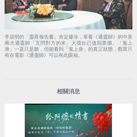
李居明的「靈異報告書」肯定爆冷，單看《通靈師》的中美
兩大通靈師「互問對方的米」大擂台已值回票價。「鬼上
身」一直只是聽，但能看到「鬼上身」的真正狀態，觀眾只
有在電影《通靈師》可以有此眼福。
相關消息