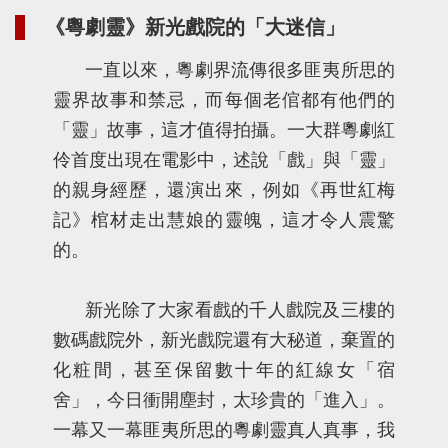
《粵劇靈》新光戲院的「大迷信」
一直以來，粵劇界流傳很多匪夷所思的
靈界故事和禁忌，而每個老倌都有他們的
「靈」故事，這才值得拍攝。一大群粵劇紅
伶首度出現在電影中，述說「戲」與「靈」
的親身經歷，還演出來，例如《再世紅梅
記》棺材走出慧娘的靈魄，這才令人震驚
的。
新光除了大家看戲的千人戲院及三樓的
數碼戲院外，新光戲院還有大秘道，棄置的
化粧間，甚至保留數十年的紅線女「宿
舍」，今日衝開塵封，太珍貴的「進入」。
一幕又一幕匪夷所思的粵劇靈真人真事，我