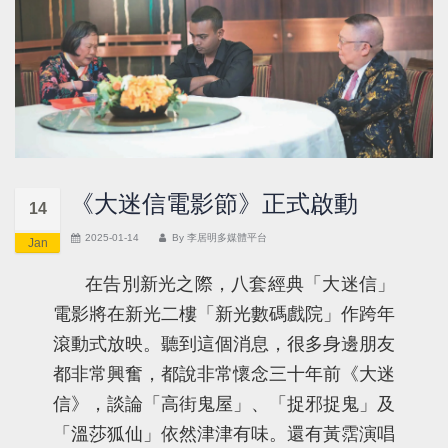
《大迷信電影節》正式啟動
14
2025-01-14
By
李居明多媒體平台
Jan
在告別新光之際，八套經典「大迷信」
電影將在新光二樓「新光數碼戲院」作跨年
滾動式放映。聽到這個消息，很多身邊朋友
都非常興奮，都說非常懷念三十年前《大迷
信》，談論「高街鬼屋」、「捉邪捉鬼」及
「溫莎狐仙」依然津津有味。還有黃霑演唱