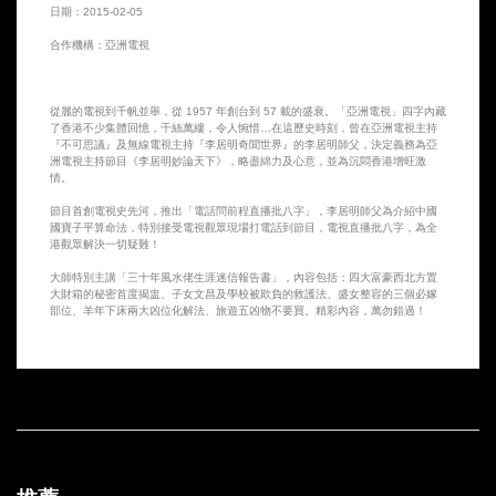
日期：2015-02-05
合作機構：亞洲電視
從麗的電視到千帆並舉，從 1957 年創台到 57 載的盛衰。「亞洲電視」四字內藏
了香港不少集體回憶，千絲萬縷，令人惋惜…在這歷史時刻，曾在亞洲電視主持
『不可思議』及無線電視主持『李居明奇聞世界』的李居明師父，決定義務為亞
洲電視主持節目《李居明妙論天下》，略盡綿力及心意，並為沉悶香港增旺激
情。
節目首創電視史先河，推出「電話問前程直播批八字」，李居明師父為介紹中國
國寶子平算命法，特別接受電視觀眾現場打電話到節目，電視直播批八字，為全
港觀眾解決一切疑難！
大師特別主講「三十年風水佬生涯迷信報告書」，內容包括：四大富豪西北方置
大財箱的秘密首度揭盅、子女文昌及學校被欺負的救護法、盛女整容的三個必嫁
部位、羊年下床兩大凶位化解法、旅遊五凶物不要買。精彩內容，萬勿錯過！