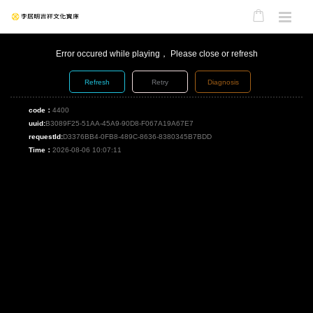
Error occured while playing， Please close or refresh
Refresh
Retry
Diagnosis
code：
4400
uuid:
B3089F25-51AA-45A9-90D8-F067A19A67E7
requestId:
D3376BB4-0FB8-489C-8636-8380345B7BDD
Time：
2026-08-06 10:07:11