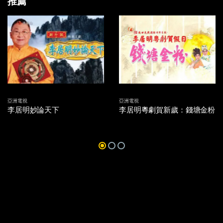
推薦
亞洲電視
亞洲電視
李居明妙論天下
李居明粵劇賀新歲：錢塘金粉