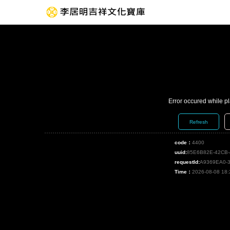
Error occured while p
Refresh
code：
4400
uuid:
85E6B82E-42CB-
requestId:
A9369EA0-
Time：
2026-08-08 18: