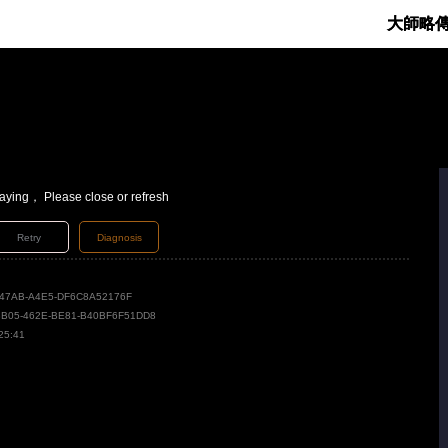
大師略
laying， Please close or refresh
Retry
Diagnosis
47AB-A4E5-DF6C8A52176F
3B05-462E-BE81-B40BF6F51DD8
25:41