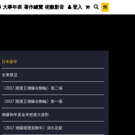
簡
傳
大事年表
著作總覽
術數影音
登入
日本新年
生果禁忌
《2017 開運王潮爆在郵輪》第二場
《2017 開運王潮爆在郵輪》第一場
潮爆狗年黃金米慈善大派對
《2017 潮爆開運賀雞年》演出花絮