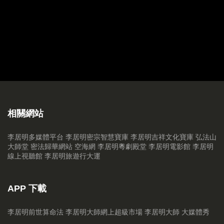
20170311 繼續解夢
20170304 李公解夢篇
20170225 中國傳統習俗 Part 2
20170218 中國古代傳統禁忌
20170211 新年拆利是增財運方法
相關網站
20170204 鷄年十二生肖增運法 Part 3（猴、鷄、狗、豬）part 3
李居明多媒體平台
李居明密宗智慧寶庫
李居明吉祥文化寶庫
弘法山
20170128 （大年初一）十二生肖增運法 Part 2（龍、蛇、馬、羊）
大師堂
密法歸華網站
空海網
李居明粵劇殿堂
李居明電影館
李居明
線上視聽館
李居明旅遊行大運
20170121 十二生肖鷄年增運法 part 1
20170114 2017鷄年家居風水18煞 part 3
APP 下載
20170106 鷄年家居風水18煞 part 2
李居明前世算命法
李居明大師網上超級市場
李居明大師 大媒體秀