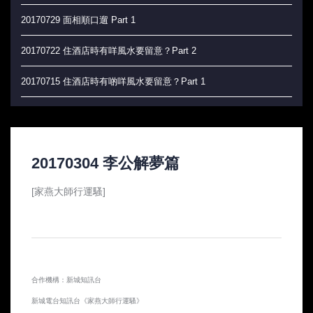
20170729 面相順口遛 Part 1
20170722 住酒店時有咩風水要留意？Part 2
20170715 住酒店時有啲咩風水要留意？Part 1
20170708 辦公室風水大吉祥
20170701 玄學角度上，如何實現香港人的夢想？
20170304 李公解夢篇
20170624 絕地反擊 做好自己 唔會俾人蝦
[家燕大師行運騷]
20170617 永冇俾人蝦 (加強版)
20170610 以後唔會再俾人蝦嘅tips
20170603 點樣唔再俾人蝦？！
合作機構：新城知訊台
20170527 唔要俾人蝦!
新城電台知訊台《家燕大師行運騷》