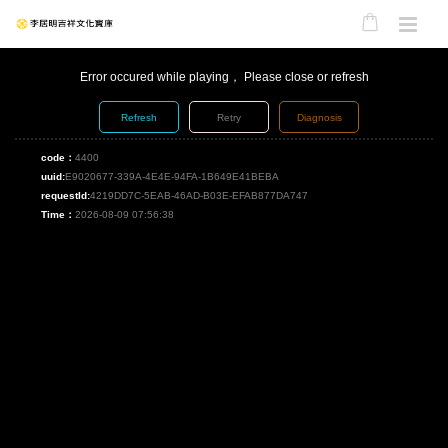
Error occured while playing， Please close or refresh
Refresh
Retry
Diagnosis
code：
4400
uuid:
E9020677-339A-4E4E-94FA-1B649E41BEBA
requestId:
4219DD7C-5EAB-46AD-B03E-EFAB877DA747
Time：
2026-08-09 07:56:38