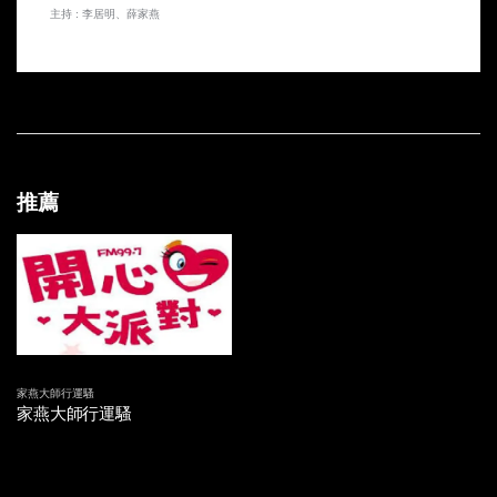
主持 : 李居明、薛家燕
20170520 再三廚房廁所大吉祥
20170513 家居廁所及廚房行運大吉祥
20170506 家居廁所風水大吉祥
20170429 石頭擺設隨時出事？
推薦
20170422 恭喜老爺 賀喜夫人 新人結婚須知
20170415 究竟係巧合？定係命中注定？
20170408 改名有運行？ 點解有啲人改極個名都係冇運行呢？
20170401 唔好俾佢停繼續鬼故解夢系列
家燕大師行運騷
家燕大師行運騷
20170325 家燕姐繼續同你講鬼故
20170318 家燕姐同你講鬼故