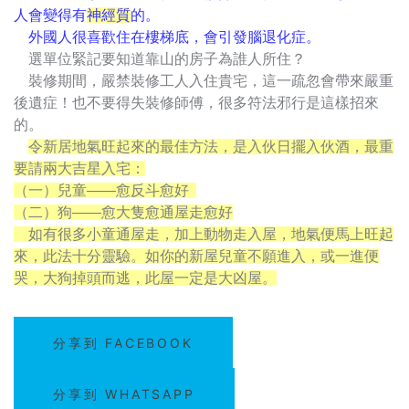
人會變得有
神經質
的。
外國人很喜歡住在樓梯底，會引發腦退化症。
選單位緊記要知道靠山的房子為誰人所住？
裝修期間，嚴禁裝修工人入住貴宅，這一疏忽會帶來嚴重
後遺症！也不要得失裝修師傅，很多符法邪行是這樣招來
的。
令新居地氣旺起來的最佳方法，是入伙日擺入伙酒，最重
要請兩大吉星入宅：
（一）兒童——愈反斗愈好
（二）狗——愈大隻愈通屋走愈好
如有很多小童通屋走，加上動物走入屋，地氣便馬上旺起
來，此法十分靈驗。如你的新屋兒童不願進入，或一進便
哭，大狗掉頭而逃，此屋一定是大凶屋。
分享到 FACEBOOK
分享到 WHATSAPP