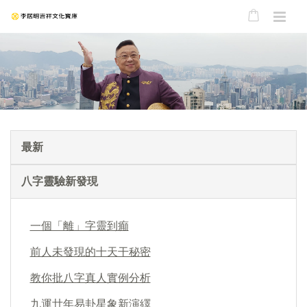
最新
八字靈驗新發現
一個「離」字靈到癲
前人未發現的十天干秘密
教你批八字真人實例分析
九運廿年易卦星象新演繹