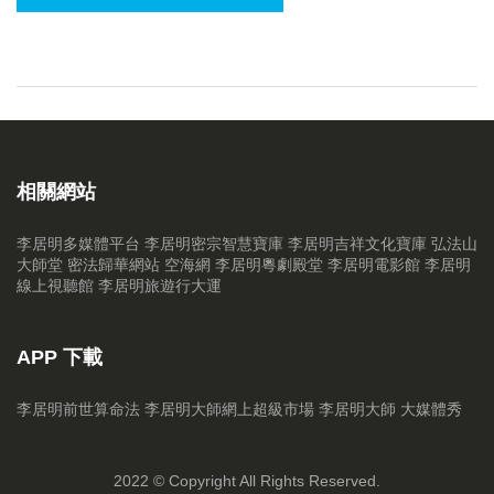
相關網站
李居明多媒體平台
李居明密宗智慧寶庫
李居明吉祥文化寶庫
弘法山
大師堂
密法歸華網站
空海網
李居明粵劇殿堂
李居明電影館
李居明
線上視聽館
李居明旅遊行大運
APP 下載
李居明前世算命法
李居明大師網上超級市場
李居明大師 大媒體秀
2022 © Copyright All Rights Reserved.