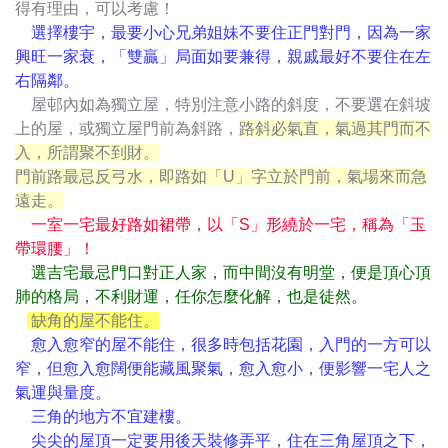
得有理由，可以考慮！
選擇樓宇，最要小心兄弟姐妹不要住正門對門，因為一家
興旺一家衰，「雙贏」局面如要兼得，親戚最好不要住在左
右隔鄰。
屋邨內如為獨立屋，特別注意小路的斜度，不要選在斜坡
上的屋，或獨立屋門前為斜路，
路斜必氣直，氣過其門而不
入，所謂聚不到財。
門前路最忌反弓水，即路如「U」字立於門前，氣場來而急
遠走。
一室一宅最好路如裙帶，以「S」形繞於一宅，稱為「玉
帶環腰」！
選吉宅最忌門口對正人家，而中間沒有明堂，便是頂心頂
肺的格局，不利財運，任你怎麼化解，也是徒然。
缺角的屋不能住。
愈入愈窄的屋不能住，很多時包括花園，入門的一方可以
窄，但愈入愈闊便能藏風聚氣，愈入愈小，便影響一宅人之
氣運與量度。
三角的地方不宜建樓。
尖尖的屋頂一定要用後天裝修弄平，住在三角屋頂之下，