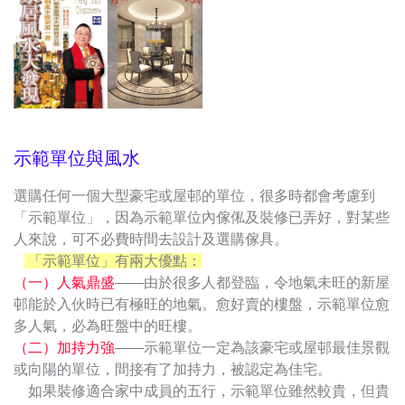
示範單位與風水
選購任何一個大型豪宅或屋邨的單位，很多時都會考慮到
「示範單位」，因為示範單位內傢俬及裝修已弄好，對某些
人來說，可不必費時間去設計及選購傢具。
「示範單位」有兩大優點：
（一）人氣鼎盛
——由於很多人都登臨，令地氣未旺的新屋
邨能於入伙時已有極旺的地氣。愈好賣的樓盤，示範單位愈
多人氣，必為旺盤中的旺樓。
（二）加持力強
——示範單位一定為該豪宅或屋邨最佳景觀
或向陽的單位，間接有了加持力，被認定為佳宅。
如果裝修適合家中成員的五行，示範單位雖然較貴，但貴