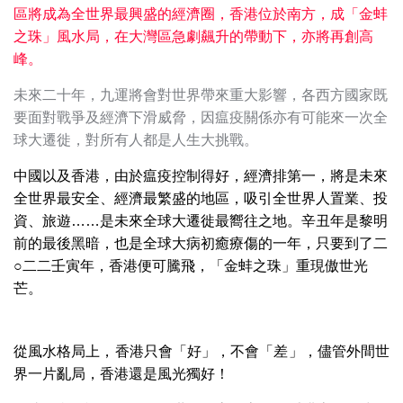
區將成為全世界最興盛的經濟圈，香港位於南方，成「金蚌
之珠」風水局，在大灣區急劇飆升的帶動下，亦將再創高
峰。
未來二十年，九運將會對世界帶來重大影響，各西方國家既
要面對戰爭及經濟下滑威脅，因瘟疫關係亦有可能來一次全
球大遷徙，對所有人都是人生大挑戰。
中國以及香港，由於瘟疫控制得好，經濟排第一，將是未來
全世界最安全、經濟最繁盛的地區，吸引全世界人置業、投
資、旅遊……是未來全球大遷徙最嚮往之地。辛丑年是黎明
前的最後黑暗，也是全球大病初癒療傷的一年，只要到了二
○二二壬寅年，香港便可騰飛，「金蚌之珠」重現傲世光
芒。
從風水格局上，香港只會「好」，不會「差」，儘管外間世
界一片亂局，香港還是風光獨好！