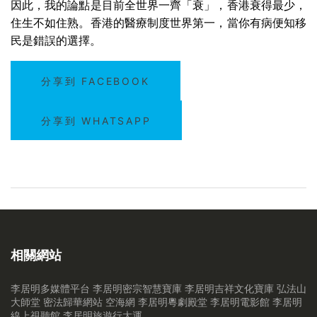
因此，我的論點是目前全世界一齊「衰」，香港衰得最少，
住生不如住熟。香港的醫療制度世界第一，當你有病便知移
民是錯誤的選擇。
分享到 FACEBOOK
分享到 WHATSAPP
相關網站
李居明多媒體平台
李居明密宗智慧寶庫
李居明吉祥文化寶庫
弘法山
大師堂
密法歸華網站
空海網
李居明粵劇殿堂
李居明電影館
李居明
線上視聽館
李居明旅遊行大運