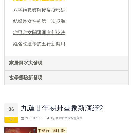
八字神數破解後瘟疫密碼
結婚是女性的第二次投胎
宅男宅女開運開庫新技法
姓名改運學的五行新應用
家居風水大發現
玄學靈驗新發現
九運廿年易卦星象新演繹2
06
2022-07-06
By
李居明密宗智慧寶庫
Jul