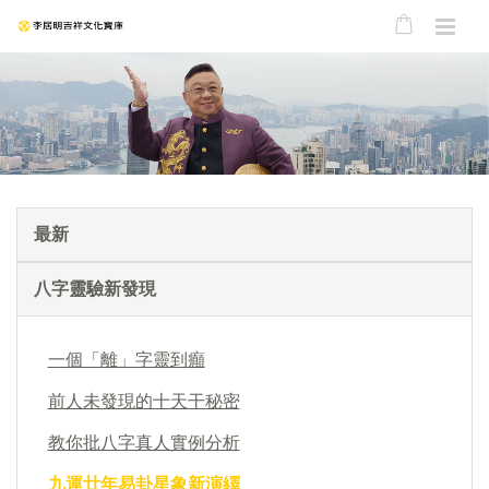
最新
八字靈驗新發現
一個「離」字靈到癲
前人未發現的十天干秘密
教你批八字真人實例分析
九運廿年易卦星象新演繹