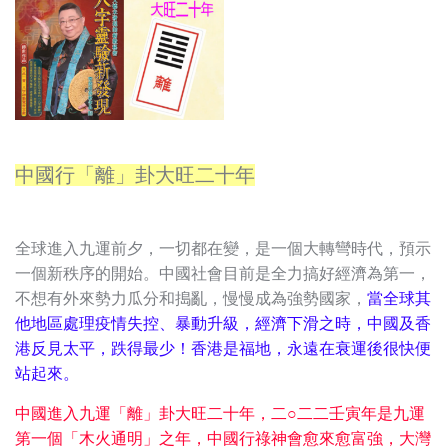
中國行「離」卦大旺二十年
全球進入九運前夕，一切都在變，是一個大轉彎時代，預示
一個新秩序的開始。中國社會目前是全力搞好經濟為第一，
不想有外來勢力瓜分和搗亂，慢慢成為強勢國家，
當全球其
他地區處理疫情失控、暴動升級，經濟下滑之時，中國及香
港反見太平，跌得最少！香港是福地，永遠在衰運後很快便
站起來。
中國進入九運「離」卦大旺二十年，二○二二壬寅年是九運
第一個「木火通明」之年，中國行祿神會愈來愈富強，大灣