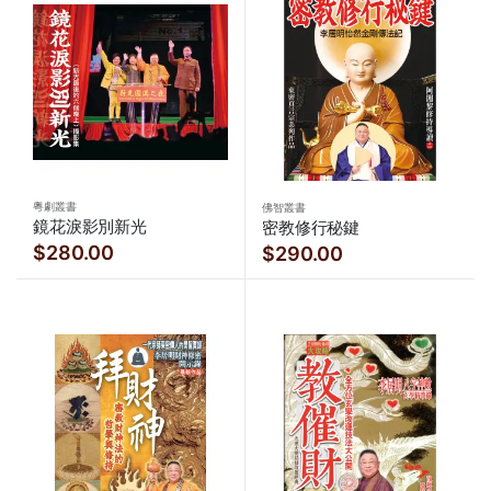
粵劇叢書
佛智叢書
鏡花淚影別新光
密教修行秘鍵
$280.00
$290.00