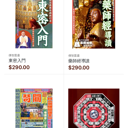
佛智叢書
佛智叢書
東密入門
藥師經導讀
$290.00
$290.00