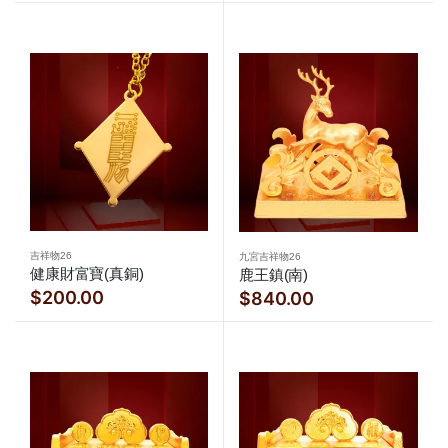
吉祥物26
九宮吉祥物26
健康財富寶(真銅)
鹿王鎮(南)
$200.00
$840.00