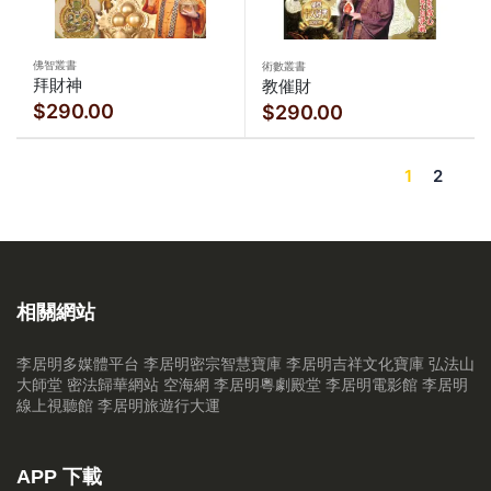
佛智叢書
術數叢書
拜財神
教催財
$290.00
$290.00
1
2
相關網站
李居明多媒體平台
李居明密宗智慧寶庫
李居明吉祥文化寶庫
弘法山
大師堂
密法歸華網站
空海網
李居明粵劇殿堂
李居明電影館
李居明
線上視聽館
李居明旅遊行大運
APP 下載